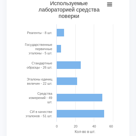
Используемые лабораторией средства поверки
Используемые
лабораторией средства
Bar chart with 6 bars.
поверки
View as data table, Используемые лабораторией средс
The chart has 1 X axis displaying categories.
The chart has 1 Y axis displaying Кол-во в шт.. Range: 0 to
Реагенты - 8 шт.
Государственные
первичные
эталоны - 5 шт.
Стандартные
образцы - 26 шт.
Эталоны единиц
величин - 22 шт.
Cредства
измерений - 49
шт.
СИ в качестве
эталонов - 51 шт.
0
20
40
60
Кол-во в шт.