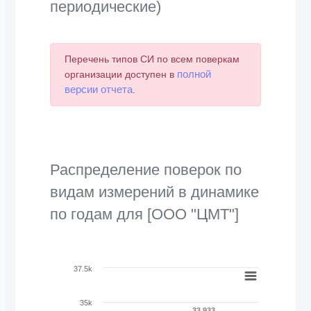
периодические)
Перечень типов СИ по всем поверкам
полной
организации доступен в
версии отчета
.
Распределение поверок по
видам измерений в динамике
по годам для [ООО "ЦМТ"]
Chart
37.5k
Bar chart with 27 data series.
35k
View as data table, Chart
33 933